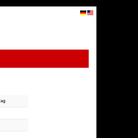
STARTSEITE
WARENKORB
ANMELDEN
▼
tag