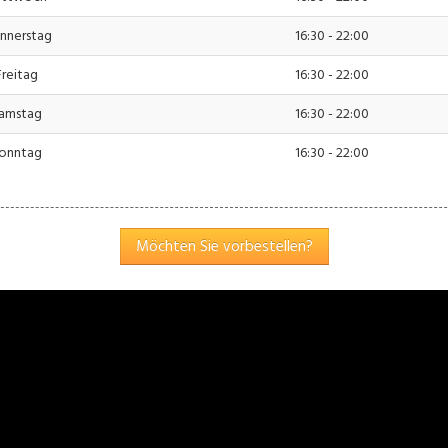
371 - 17277
nnerstag
16:30 - 22:00
6371 - 60613
Freitag
16:30 - 22:00
erafino Nino Lacagnina
Einstellungen
akzeptieren
amstag
16:30 - 22:00
fo[at]heimservice-napoli.de
onntag
16:30 - 22:00
uer-Identifikationsnummer
7 a Umsatzsteuergesetz: DE328491007
nweis: Trotz sorgfältiger inhaltlicher Kontrolle übernehmen wir keine Haftung
 Seiten sind ausschließlich deren Betreiber verantwortlich.