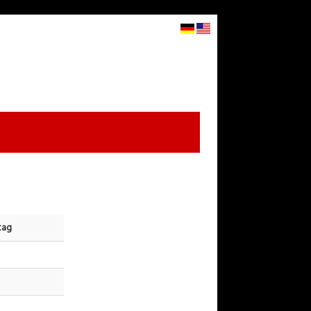
STARTSEITE
WARENKORB
ANMELDEN
▼
tag