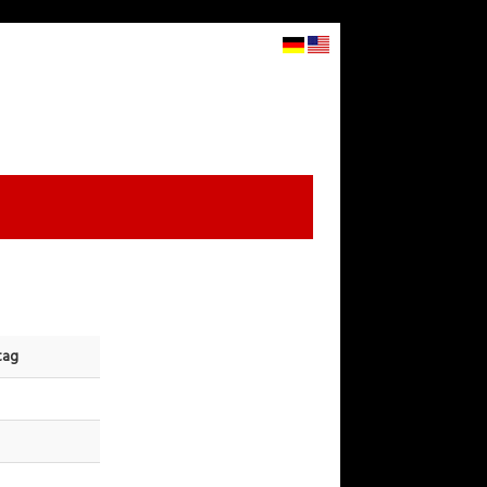
STARTSEITE
WARENKORB
ANMELDEN
▼
tag