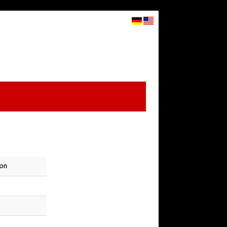
STARTSITE
CART
LOGIN
▼
on
Price
4.48 $
6.78 $