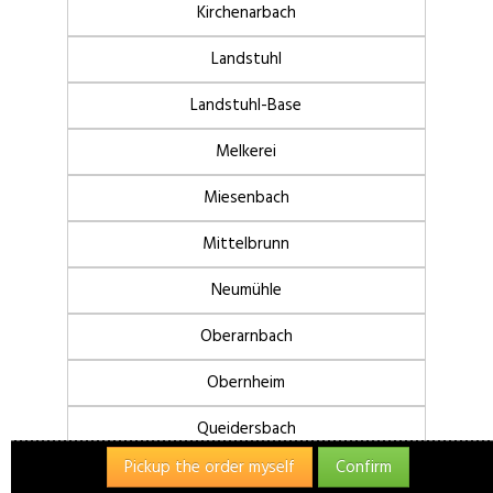
Kirchenarbach
Landstuhl
Landstuhl-Base
Melkerei
Miesenbach
Mittelbrunn
Neumühle
Oberarnbach
Obernheim
14.36 $
✖
Queidersbach
(12.50 €)
Ramstein