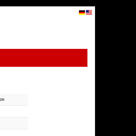
×
STARTSITE
CART
LOGIN
▼
on