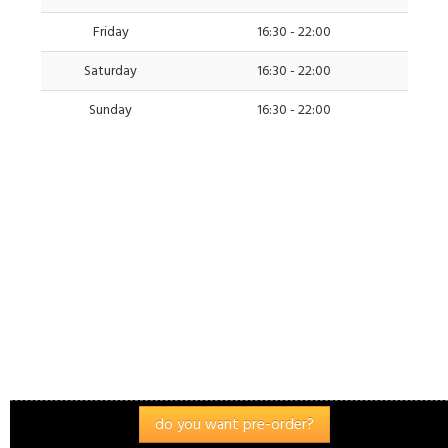
Friday
16:30 - 22:00
french dressing (extra) +1.72 $
Saturday
16:30 - 22:00
italian dressing (extra) +1.72 $
Sunday
16:30 - 22:00
yogurt dressing (extra) +1.72 $
9.76 $ (8.50
✖
€)