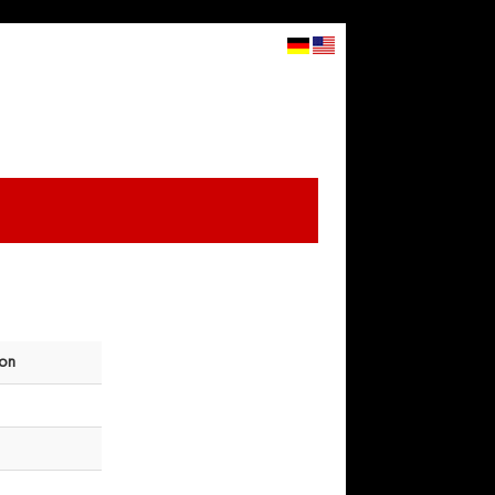
×
s!
STARTSITE
CART
LOGIN
▼
on