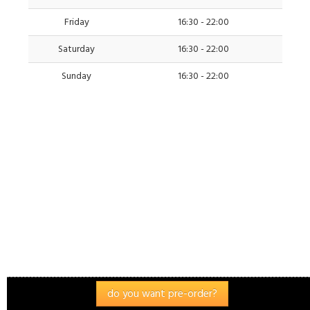
Tortellini +0.57 $
Friday
16:30 - 22:00
white Tagliatelle
Saturday
16:30 - 22:00
Dips
Sunday
16:30 - 22:00
Barbecue sauce +1.15 $
Ketschup +1.15 $
Mayonaise +1.15 $
sour cream +1.15 $
Extra Sauce in the cup
Balkans sauce spicy (cup) +4.59 $
13.78 $
Bolognese sauce (cup) +4.59 $
✖
(12.00 €)
Cream sauce (cup) +4.59 $